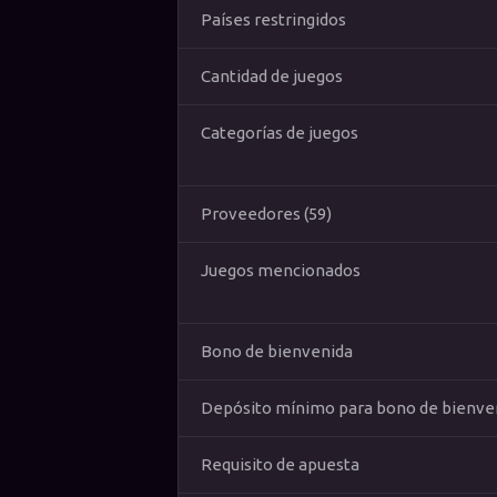
Países restringidos
Cantidad de juegos
Categorías de juegos
Proveedores (59)
Juegos mencionados
Bono de bienvenida
Depósito mínimo para bono de bienve
Requisito de apuesta