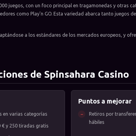
,000 juegos, con un foco principal en tragamonedas y otras c
veedores como Play'n GO. Esta variedad abarca tanto juegos 
aptándose a los estándares de los mercados europeos, y ofre
aciones de Spinsahara Casino
Puntos a mejorar
s en varias categorías
Retiros por transfere
hábiles
€ y 250 tiradas gratis