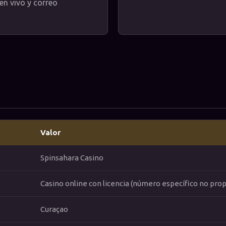
 en vivo y correo
Valor
Spinsahara Casino
Casino online con licencia (número específico no pro
Curaçao