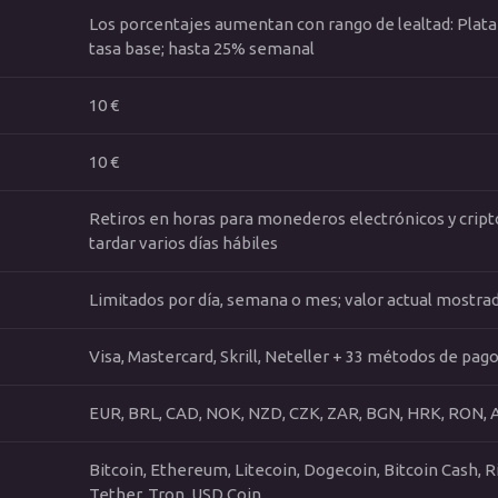
Los porcentajes aumentan con rango de lealtad: Plata
tasa base; hasta 25% semanal
10 €
10 €
Retiros en horas para monederos electrónicos y cript
tardar varios días hábiles
Limitados por día, semana o mes; valor actual mostrad
Visa, Mastercard, Skrill, Neteller + 33 métodos de pag
EUR, BRL, CAD, NOK, NZD, CZK, ZAR, BGN, HRK, RON,
Bitcoin, Ethereum, Litecoin, Dogecoin, Bitcoin Cash, R
Tether, Tron, USD Coin