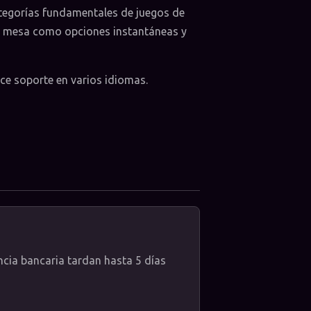
ategorías fundamentales de juegos de
de mesa como opciones instantáneas y
ce soporte en varios idiomas.
ncia bancaria tardan hasta 5 días