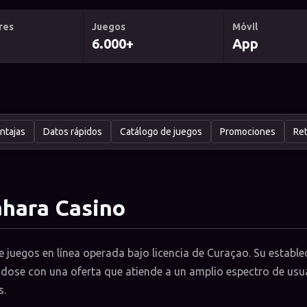
res
Juegos
Móvil
6.000+
App
ntajas
Datos rápidos
Catálogo de juegos
Promociones
Ret
hara Casino
 juegos en línea operada bajo licencia de Curaçao. Su estable
dose con una oferta que atiende a un amplio espectro de usuari
s.