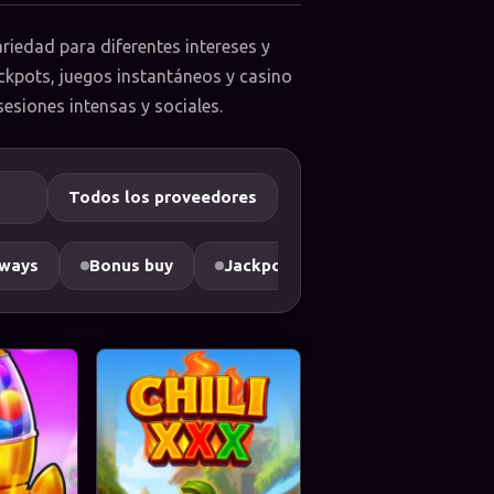
riedad para diferentes intereses y
ckpots, juegos instantáneos y casino
esiones intensas y sociales.
Todos los proveedores
ways
Bonus buy
Jackpot
Crash
Ruleta